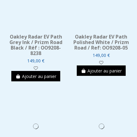
Oakley Radar EV Path
Oakley Radar EV Path
Grey Ink / Prizm Road
Polished White / Prizm
Black / Réf : OO9208-
Road / Ref: OO9208-05
8238
149,00 €
149,00 €
Ajouter au panier
Ajouter au panier