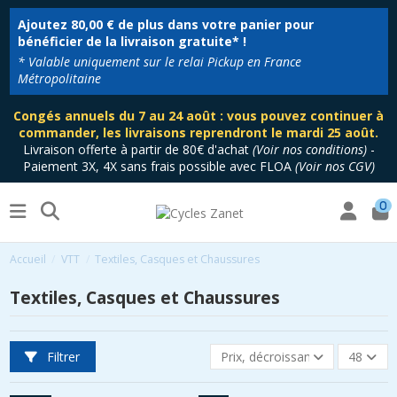
Ajoutez
80,00 €
de plus dans votre panier pour
bénéficier de la livraison gratuite* !
* Valable uniquement sur le relai Pickup en France
Métropolitaine
Congés annuels du 7 au 24 août : vous pouvez continuer à
commander, les livraisons reprendront le mardi 25 août.
Livraison offerte à partir de 80€ d'achat
(
Voir nos conditions
)
-
Paiement 3X, 4X sans frais possible avec FLOA
(
Voir nos CGV
)
0
Accueil
VTT
Textiles, Casques et Chaussures
Textiles, Casques et Chaussures
Filtrer
Prix, décroissant
48