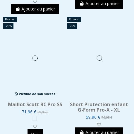
Ajouter au panier
Ajouter au panier
Promo !
Promo !
-20%
-25%
Victime de son succès
Maillot Scott RC Pro SS
Short Protection enfant
G-Form Pro-X - XL
71,96 €
89,95 €
59,96 €
79,95 €
Ajouter au panier