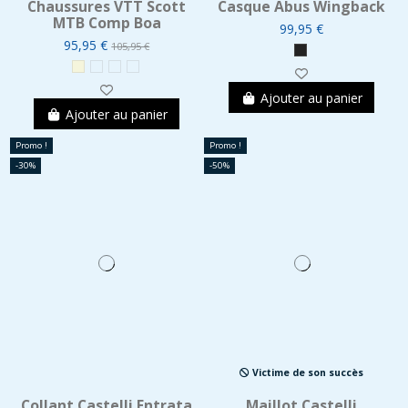
Chaussures VTT Scott
Casque Abus Wingback
MTB Comp Boa
99,95 €
95,95 €
105,95 €
Ajouter au panier
Ajouter au panier
Promo !
Promo !
-30%
-50%
Victime de son succès
Collant Castelli Entrata
Maillot Castelli