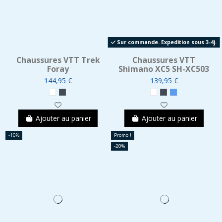
Sur commande. Expedition sous 3-4j.
Chaussures VTT Trek
Chaussures VTT
Foray
Shimano XC5 SH-XC503
144,95 €
139,95 €
Ajouter au panier
Ajouter au panier
-10%
Promo !
-20%