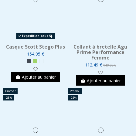
Expedition sous 5j.
Casque Scott Stego Plus
Collant à bretelle Agu
Prime Performance
154,95 €
Femme
112,49 €
149,99 €
Ajouter au panier
Ajouter au panier
Promo !
Promo !
-25%
-25%