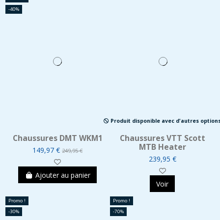
-40%
Produit disponible avec d'autres option
Chaussures DMT WKM1
Chaussures VTT Scott
MTB Heater
149,97 €
249,95 €
239,95 €
Ajouter au panier
Voir
Promo !
Promo !
-30%
-70%