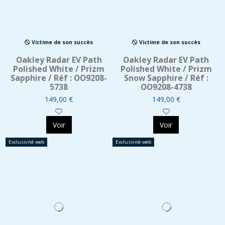
Victime de son succès
Victime de son succès
Oakley Radar EV Path
Oakley Radar EV Path
Polished White / Prizm
Polished White / Prizm
Sapphire / Réf : OO9208-
Snow Sapphire / Réf :
5738
OO9208-4738
149,00 €
149,00 €
Voir
Voir
Exclusivité web
Exclusivité web