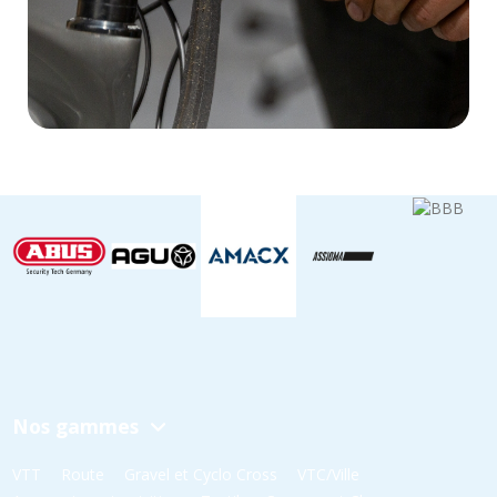
Nos gammes
VTT
Route
Gravel et Cyclo Cross
VTC/Ville