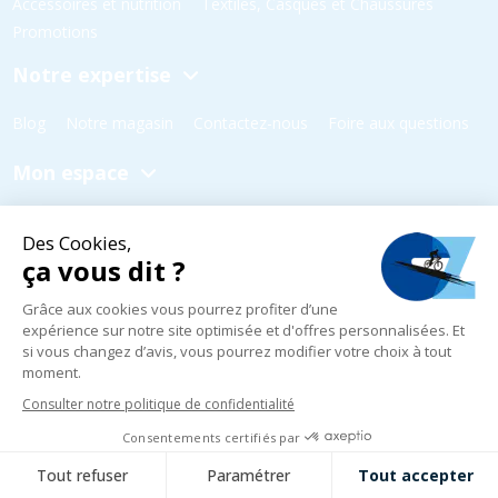
Accessoires et nutrition
Textiles, Casques et Chaussures
Promotions
Notre expertise
Blog
Notre magasin
Contactez-nous
Foire aux questions
Mon espace
Mon compte
Mes commandes
Mes favoris
Ma cagnotte
Mes parrainages
Horaires d'ouverture
Mardi au Vendredi
10h - 18h30
Samedi
10h - 18h00
Dimanche et Lundi
Fermé