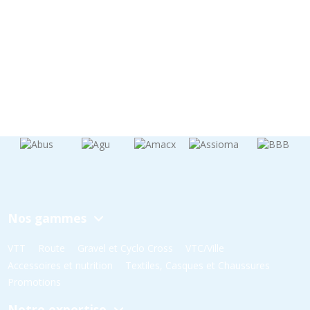
Nos gammes
VTT
Route
Gravel et Cyclo Cross
VTC/Ville
Accessoires et nutrition
Textiles, Casques et Chaussures
Promotions
Notre expertise