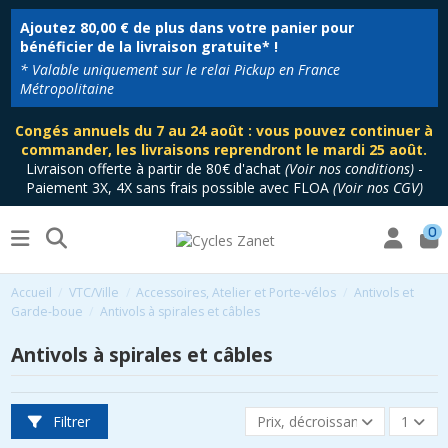
Ajoutez
80,00 €
de plus dans votre panier pour
bénéficier de la livraison gratuite* !
* Valable uniquement sur le relai Pickup en France
Métropolitaine
Congés annuels du 7 au 24 août : vous pouvez continuer à
commander, les livraisons reprendront le mardi 25 août.
Livraison offerte à partir de 80€ d'achat
(
Voir nos conditions
)
-
Paiement 3X, 4X sans frais possible avec FLOA
(
Voir nos CGV
)
0
Accueil
VTC/Ville
Accessoires, Atelier et Porte-vélos
Antivols et
Garde-boue
Antivols à spirales et câbles
Antivols à spirales et câbles
Filtrer
Prix, décroissant
1