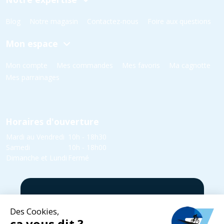
Blog
Notre magasin
Contactez-nous
Foire aux questions
Mon espace
Mon compte
Mes commandes
Mes favoris
Ma cagnotte
Mes parrainages
Horaires d'ouverture
Mardi au Vendredi
10h - 18h30
Samedi
10h - 18h00
Dimanche et Lundi
Fermé
5 rue Yvonne Edmond Foinant,
08000 Villers-Semeuse
03 24 52 05 87