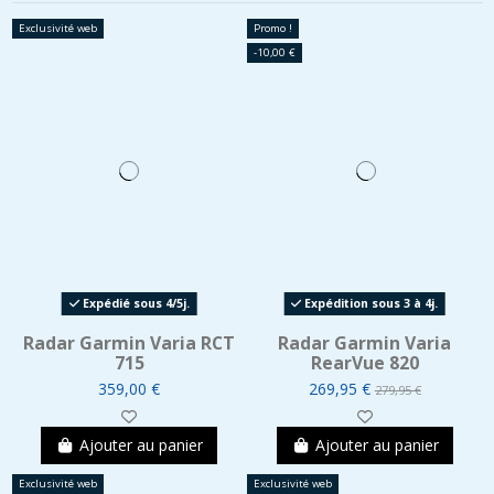
Exclusivité web
Promo !
-10,00 €
Expédié sous 4/5j.
Expédition sous 3 à 4j.
Radar Garmin Varia RCT
Radar Garmin Varia
715
RearVue 820
359,00 €
269,95 €
279,95 €
Ajouter au panier
Ajouter au panier
Exclusivité web
Exclusivité web