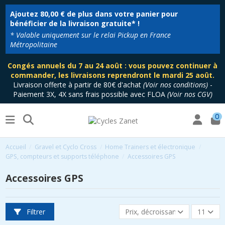
Ajoutez
80,00 €
de plus dans votre panier pour
bénéficier de la livraison gratuite* !
* Valable uniquement sur le relai Pickup en France
Métropolitaine
Congés annuels du 7 au 24 août : vous pouvez continuer à
commander, les livraisons reprendront le mardi 25 août.
Livraison offerte à partir de 80€ d'achat
(
Voir nos conditions
)
-
Paiement 3X, 4X sans frais possible avec FLOA
(
Voir nos CGV
)
0
Accueil
Gravel et Cyclo Cross
Home Trainers et électronique
GPS, compteurs et supports téléphone
Accessoires GPS
Accessoires GPS
Filtrer
Prix, décroissant
11