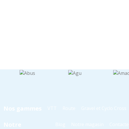
Nos gammes
VTT
Route
Gravel et Cyclo Cross
Notre
Blog
Notre magasin
Contacte