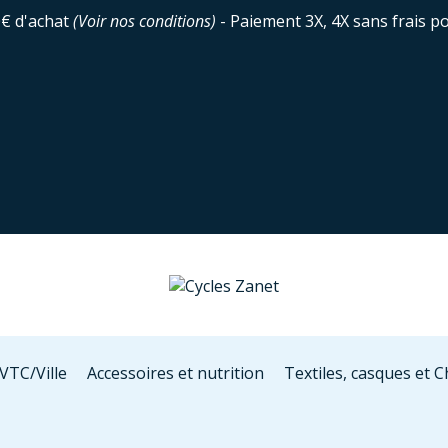
0€ d'achat
(
Voir nos conditions
)
- Paiement 3X, 4X sans frais p
VTC/Ville
Accessoires et nutrition
Textiles, casques et 