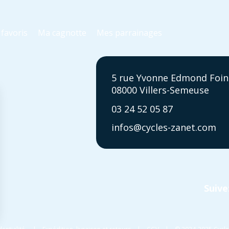
favoris
Ma cagnotte
Mes parrainages
5 rue Yvonne Edmond Foin
08000 Villers-Semeuse
03 24 52 05 87
infos@cycles-zanet.com
Suive