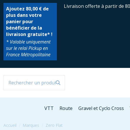
Livraison offerte à partir de 8
Ajoutez
80,00 €
de
plus dans votre
panier pour
bénéficier de la
livraison gratuite* !
* Valable uniquement
sur le relai Pickup en
France Métropolitaine
VTT
Route
Gravel et Cyclo Cross
Accueil
Marques
Zero Flat