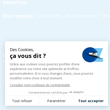
expertise
Mon espace
Mon compte
Mes commandes
Mes 
Horaires
d'ouverture
Mardi au Vendredi
10h - 18h30
Samedi
10h - 18h00
Dimanche et Lundi
Fermé