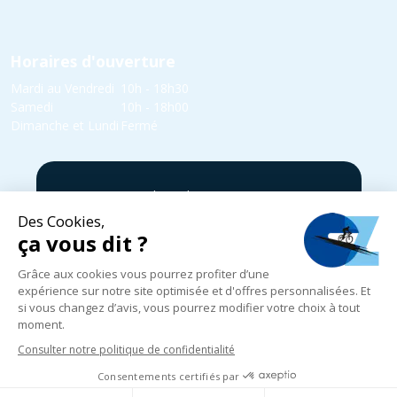
Horaires d'ouverture
Mardi au Vendredi
10h - 18h30
Samedi
10h - 18h00
Dimanche et Lundi
Fermé
5 rue Yvonne Edmond Foinant,
08000 Villers-Semeuse
03 24 52 05 87
infos@cycles-zanet.com
Suivez nous sur Facebook !
Mentions légales
|
Politique de confidentialité
|
Expédition, livraison
et retours
|
CGV
|
© 2024-2025 Cycles Zanet
|
Réalisé par
Graphik Impact