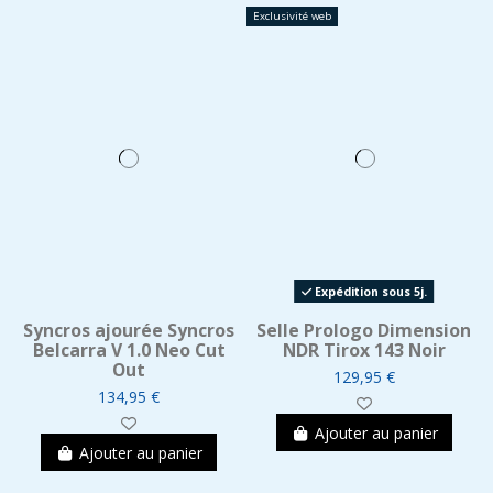
Exclusivité web
Expédition sous 5j.
Syncros ajourée Syncros
Selle Prologo Dimension
Belcarra V 1.0 Neo Cut
NDR Tirox 143 Noir
Out
129,95 €
134,95 €
Ajouter au panier
Ajouter au panier