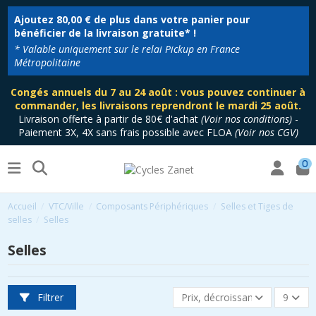
Ajoutez
80,00 €
de plus dans votre panier pour
bénéficier de la livraison gratuite* !
* Valable uniquement sur le relai Pickup en France
Métropolitaine
Congés annuels du 7 au 24 août : vous pouvez continuer à
commander, les livraisons reprendront le mardi 25 août.
Livraison offerte à partir de 80€ d'achat
(
Voir nos conditions
)
-
Paiement 3X, 4X sans frais possible avec FLOA
(
Voir nos CGV
)
0
Accueil
VTC/Ville
Composants Périphériques
Selles et Tiges de
selles
Selles
Selles
Filtrer
Prix, décroissant
9