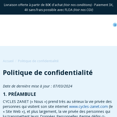
Livraison offerte à partir de 80€ d'achat
(
Voir nos conditions
)
- Paiement 3X,
4X sans frais possible avec FLOA
(
Voir nos CGV
)
0
Accueil
Politique de confidentialité
Politique de confidentialité
Date de dernière mise à jour : 07/03/2024
1. PRÉAMBULE
CYCLES ZANET (« Nous ») prend très au sérieux la vie privée des
personnes qui visitent son site internet
www.cycles-zanet.com
(le
« Site Web »), et plus largement, la vie privée des personnes qui
lui transmettent leurs Données Personnelles (terme défini ci-