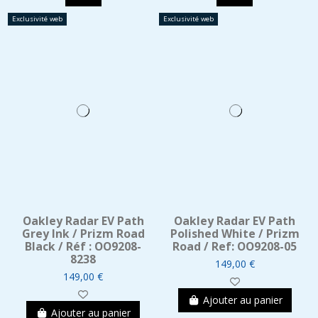
Exclusivité web
Exclusivité web
Oakley Radar EV Path
Oakley Radar EV Path
Grey Ink / Prizm Road
Polished White / Prizm
Black / Réf : OO9208-
Road / Ref: OO9208-05
8238
149,00 €
149,00 €
Ajouter au panier
Ajouter au panier