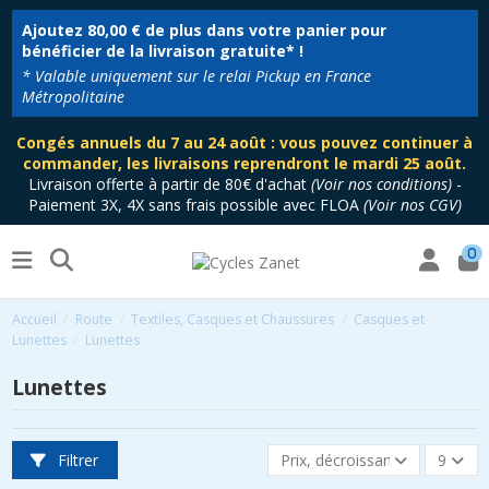
Ajoutez
80,00 €
de plus dans votre panier pour
bénéficier de la livraison gratuite* !
* Valable uniquement sur le relai Pickup en France
Métropolitaine
Congés annuels du 7 au 24 août : vous pouvez continuer à
commander, les livraisons reprendront le mardi 25 août.
Livraison offerte à partir de 80€ d'achat
(
Voir nos conditions
)
-
Paiement 3X, 4X sans frais possible avec FLOA
(
Voir nos CGV
)
0
Accueil
Route
Textiles, Casques et Chaussures
Casques et
Lunettes
Lunettes
Lunettes
Filtrer
Prix, décroissant
9