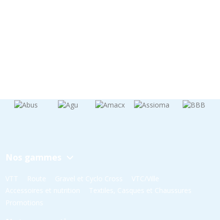
Nos gammes
VTT
Route
Gravel et Cyclo Cross
VTC/Ville
Accessoires et nutrition
Textiles, Casques et Chaussures
Promotions