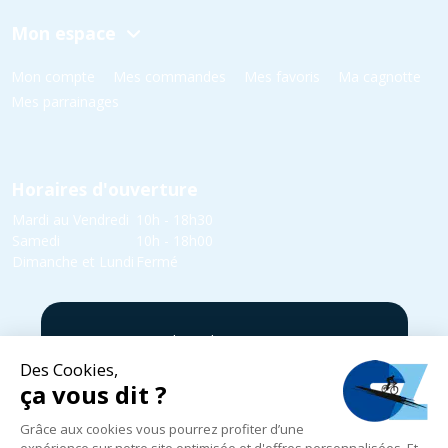
Mon espace
Mon compte
Mes commandes
Mes favoris
Ma cagnotte
Mes parrainages
Horaires d'ouverture
Mardi au Vendredi
10h - 18h30
Samedi
10h - 18h00
Dimanche et Lundi
Fermé
5 rue Yvonne Edmond Foinant,
08000 Villers-Semeuse
03 24 52 05 87
infos@cycles-zanet.com