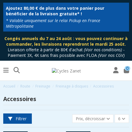
Ajoutez
80,00 €
de plus dans votre panier pour
bénéficier de la livraison gratuite* !
* Valable uniquement sur le relai Pickup en France
Métropolitaine
Congés annuels du 7 au 24 août : vous pouvez continuer à
commander, les livraisons reprendront le mardi 25 août.
Livraison offerte à partir de 80€ d'achat
(
Voir nos conditions
)
-
Paiement 3X, 4X sans frais possible avec FLOA
(
Voir nos CGV
)
0
Accueil
Route
Freinage
Freinage à disques
Accessoires
Accessoires
Filtrer
Prix, décroissant
6