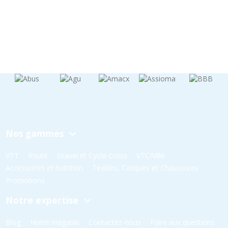
Nos gammes
VTT
Route
Gravel et Cyclo Cross
VTC/Ville
Accessoires et nutrition
Textiles, Casques et Chaussures
Promotions
Notre expertise
Blog
Notre magasin
Contactez-nous
Foire aux questions