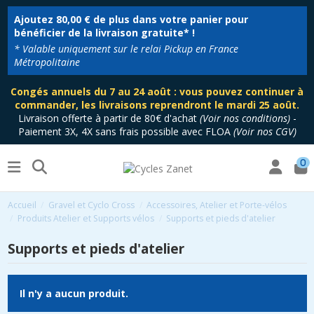
Ajoutez
80,00 €
de plus dans votre panier pour
bénéficier de la livraison gratuite* !
* Valable uniquement sur le relai Pickup en France
Métropolitaine
Congés annuels du 7 au 24 août : vous pouvez continuer à
commander, les livraisons reprendront le mardi 25 août.
Livraison offerte à partir de 80€ d'achat
(
Voir nos conditions
)
-
Paiement 3X, 4X sans frais possible avec FLOA
(
Voir nos CGV
)
0
Accueil
Gravel et Cyclo Cross
Accessoires, Atelier et Porte-vélos
Produits Atelier et Supports vélos
Supports et pieds d'atelier
Supports et pieds d'atelier
Il n'y a aucun produit.