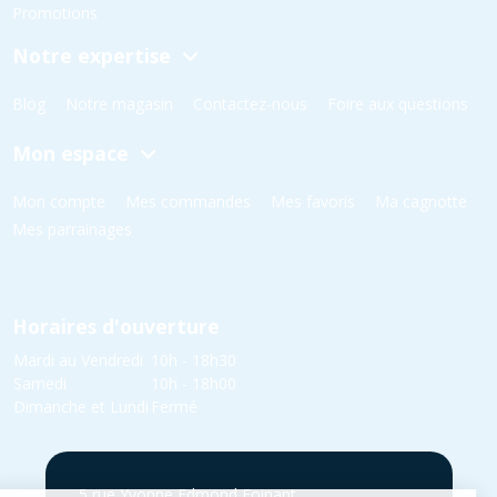
Promotions
Notre expertise
Blog
Notre magasin
Contactez-nous
Foire aux questions
Mon espace
Mon compte
Mes commandes
Mes favoris
Ma cagnotte
Mes parrainages
Horaires d'ouverture
Mardi au Vendredi
10h - 18h30
Samedi
10h - 18h00
Dimanche et Lundi
Fermé
5 rue Yvonne Edmond Foinant,