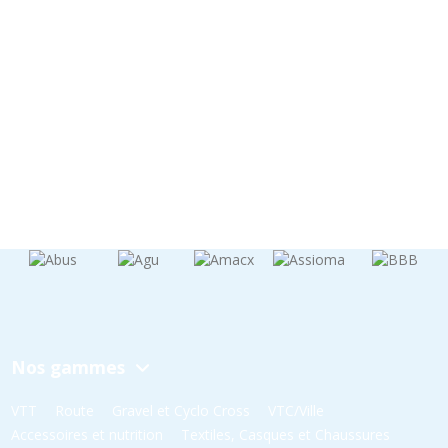
Nos gammes
VTT
Route
Gravel et Cyclo Cross
VTC/Ville
Accessoires et nutrition
Textiles, Casques et Chaussures