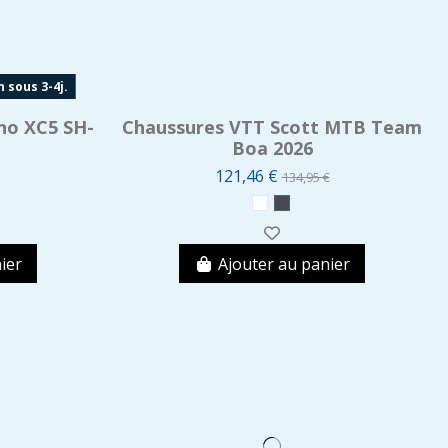
 sous 3-4j.
no XC5 SH-
Chaussures VTT Scott MTB Team
Boa 2026
121,46 €
134,95 €
ier
Ajouter au panier