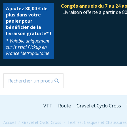
Congés annuels du 7 au 24 ao
Ajoutez
80,00 €
de
Livraison offerte à partir de 8
plus dans votre
panier pour
bénéficier de la
livraison gratuite* !
* Valable uniquement
sur le relai Pickup en
France Métropolitaine
VTT
Route
Gravel et Cyclo Cross
Accueil
Gravel et Cyclo Cross
Textiles, Casques et Chaussures