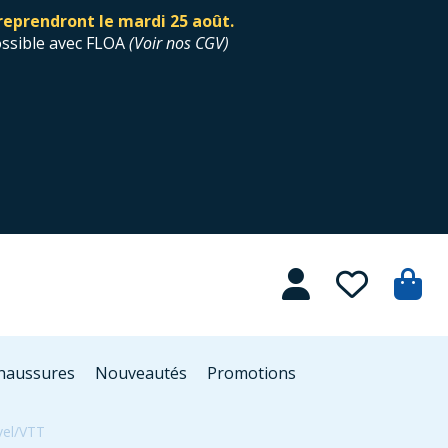
reprendront le mardi 25 août.
ossible avec FLOA
(
Voir nos CGV
)
Chaussures
Nouveautés
Promotions
vel/VTT