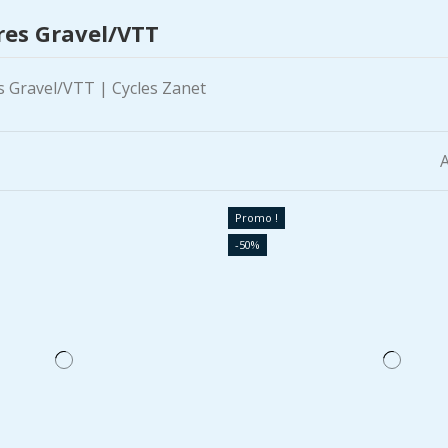
es Gravel/VTT
A
Promo !
-50%