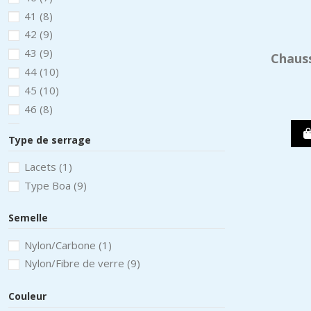
41
(8)
42
(9)
43
(9)
Chaus
44
(10)
45
(10)
46
(8)
47
(6)
Type de serrage
48
(3)
Lacets
(1)
Type Boa
(9)
Semelle
Nylon/Carbone
(1)
Nylon/Fibre de verre
(9)
Couleur