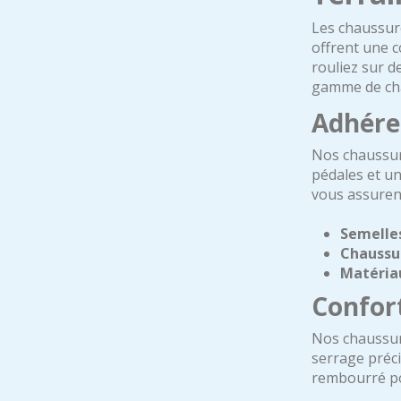
Les chaussure
offrent une c
rouliez sur d
gamme de cha
Adhéren
Nos chaussur
pédales et un
vous assurent
Semelle
Chaussu
Matériau
Confor
Nos chaussur
serrage préci
rembourré po