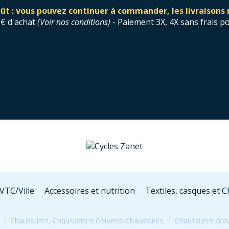
ût : vous pouvez continuer à commander, les livraisons 
0€ d'achat
(
Voir nos conditions
)
- Paiement 3X, 4X sans frais p
VTC/Ville
Accessoires et nutrition
Textiles, casques et 
Chaussures, Chaussettes Couvres-Chaussures
Chaussures Gra