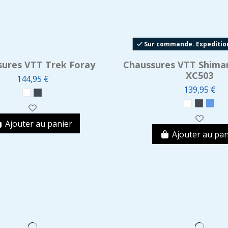
Sur commande. Expedition
sures VTT Trek Foray
Chaussures VTT Shima
XC503
144,95 €
139,95 €
Ajouter au panier
Ajouter au pan