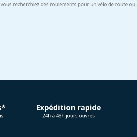
e vous recherchiez des roulements pour un vélo de route ou 
s*
Expédition rapide
us
24h à 48h jours ouvrés