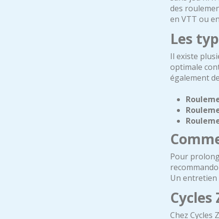
des roulement
en VTT ou en
Les typ
Il existe plu
optimale cont
également de
Rouleme
Rouleme
Roulemen
Commen
Pour prolonge
recommandons
Un entretien 
Cycles 
Chez Cycles Z