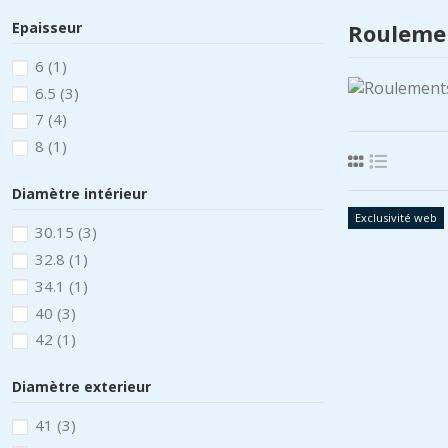
Epaisseur
Roulemen
6
(1)
6.5
(3)
7
(4)
8
(1)
Diamètre intérieur
Exclusivité web
30.15
(3)
32.8
(1)
34.1
(1)
40
(3)
42
(1)
Diamètre exterieur
41
(3)