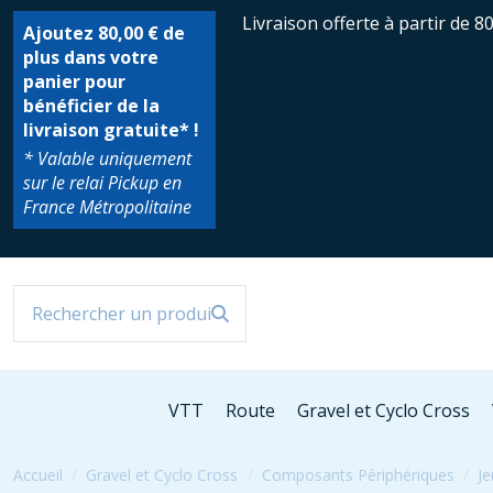
Livraison offerte à partir de 8
Ajoutez
80,00 €
de
plus dans votre
panier pour
bénéficier de la
livraison gratuite* !
* Valable uniquement
sur le relai Pickup en
France Métropolitaine
VTT
Route
Gravel et Cyclo Cross
Accueil
Gravel et Cyclo Cross
Composants Périphériques
Je