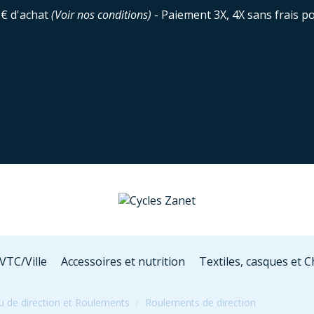
0€ d'achat
(
Voir nos conditions
)
- Paiement 3X, 4X sans frais p
VTC/Ville
Accessoires et nutrition
Textiles, casques et 
u de direction et Roulements
Roulements de direction