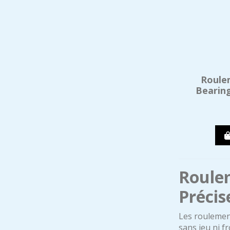
Roule
Bearing
Roulem
Précis
Les roulement
sans jeu ni f